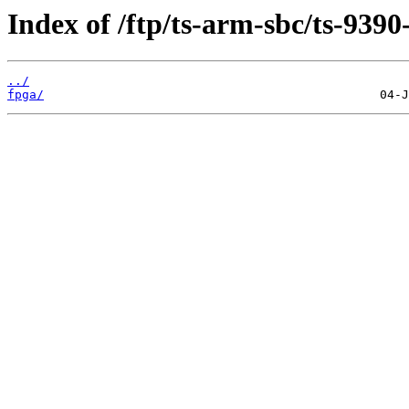
Index of /ftp/ts-arm-sbc/ts-9390
../
fpga/